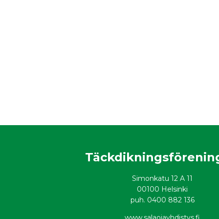
Täckdikningsförenin
Simonkatu 12 A 11
00100 Helsinki
puh. 0400 882 136
www.salaojayhdistys.fi