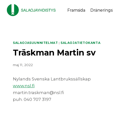
Skip
to
Framsida
Dränerings
content
SALAOJASUUNNITELMAT
|
SALAOJATIETOKANTA
Träskman Martin sv
maj 11, 2022
Nylands Svenska Lantbrukssällskap
www.nsl.fi
martin.traskman@nsl.fi
puh. 040 707 3197