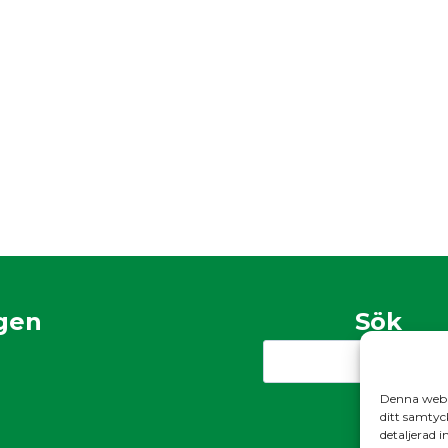
gen
Sök
Search
Denna webbp
ditt samtyc
detaljerad 