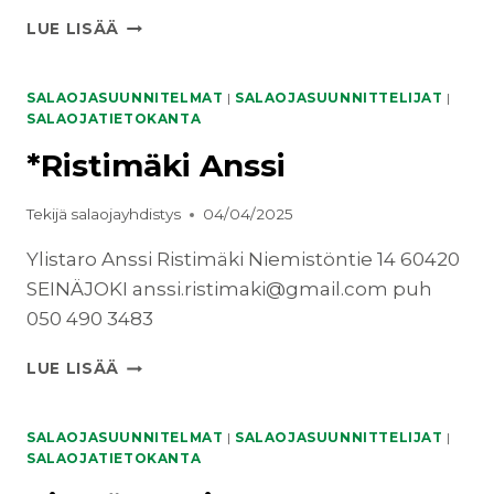
LAHTI
LUE LISÄÄ
ALEKSI
SALAOJASUUNNITELMAT
|
SALAOJASUUNNITTELIJAT
|
SALAOJATIETOKANTA
*Ristimäki Anssi
Tekijä
salaojayhdistys
04/04/2025
Ylistaro Anssi Ristimäki Niemistöntie 14 60420
SEINÄJOKI anssi.ristimaki@gmail.com puh
050 490 3483
*RISTIMÄKI
LUE LISÄÄ
ANSSI
SALAOJASUUNNITELMAT
|
SALAOJASUUNNITTELIJAT
|
SALAOJATIETOKANTA