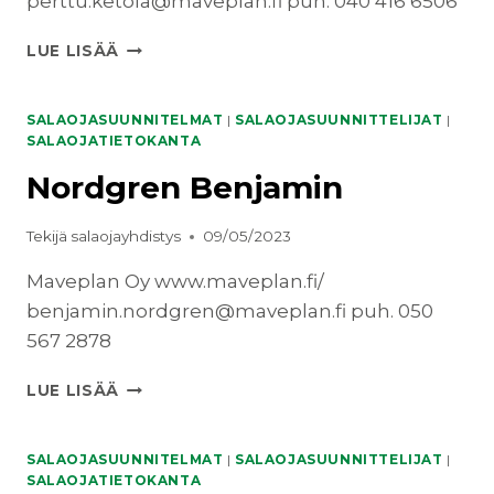
perttu.ketola@maveplan.fi puh. 040 416 6506
*KETOLA
LUE LISÄÄ
PERTTU
SALAOJASUUNNITELMAT
|
SALAOJASUUNNITTELIJAT
|
SALAOJATIETOKANTA
Nordgren Benjamin
Tekijä
salaojayhdistys
09/05/2023
Maveplan Oy www.maveplan.fi/
benjamin.nordgren@maveplan.fi puh. 050
567 2878
NORDGREN
LUE LISÄÄ
BENJAMIN
SALAOJASUUNNITELMAT
|
SALAOJASUUNNITTELIJAT
|
SALAOJATIETOKANTA