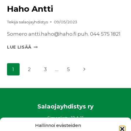
Haho Antti
Tekijä
salaojayhdistys
09/05/2023
Somero antti.haho@haho.fi puh. 044 575 1821
HAHO
LUE LISÄÄ
ANTTI
Sivunavigointi
Seuraava
1
2
3
…
5
sivu
Salaojayhdistys ry
Simonkatu 12 A 11
00100 Helsinki
Hallinnoi evästeiden
puh. 0400 882 136