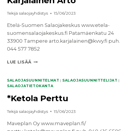
Karjalainen Arto
Tekijä
salaojayhdistys
15/06/2023
Etelä-Suomen Salaojakeskus www.etela-
suomensalaojakeskus.fi Patamäenkatu 24
33900 Tampere arto.karjalainen@kvvy.fi puh.
044 577 7852
KARJALAINEN
LUE LISÄÄ
ARTO
SALAOJASUUNNITELMAT
|
SALAOJASUUNNITTELIJAT
|
SALAOJATIETOKANTA
*Ketola Perttu
Tekijä
salaojayhdistys
15/06/2023
Maveplan Oy www.maveplan.fi/