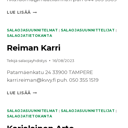
*LUOMA
LUE LISÄÄ
RIKU
/
L-
SALAOJASUUNNITELMAT
|
SALAOJASUUNNITTELIJAT
|
S
SALAOJATIETOKANTA
MAATILA-
Reiman Karri
INFRA
Tekijä
salaojayhdistys
16/08/2023
Patamäenkatu 24 33900 TAMPERE
karri.reiman@kvvy.fi puh. 050 355 1519
REIMAN
LUE LISÄÄ
KARRI
SALAOJASUUNNITELMAT
|
SALAOJASUUNNITTELIJAT
|
SALAOJATIETOKANTA