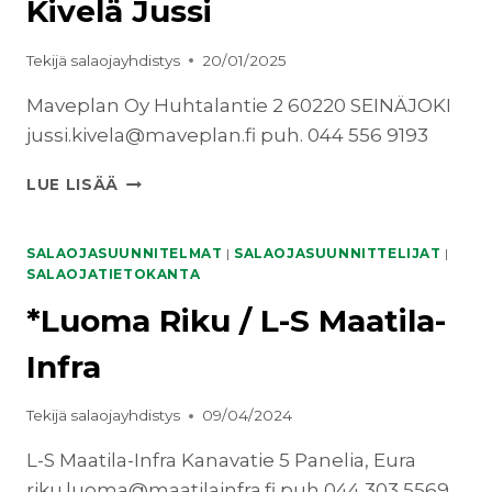
Kivelä Jussi
Tekijä
salaojayhdistys
20/01/2025
Maveplan Oy Huhtalantie 2 60220 SEINÄJOKI
jussi.kivela@maveplan.fi puh. 044 556 9193
KIVELÄ
LUE LISÄÄ
JUSSI
SALAOJASUUNNITELMAT
|
SALAOJASUUNNITTELIJAT
|
SALAOJATIETOKANTA
*Luoma Riku / L-S Maatila-
Infra
Tekijä
salaojayhdistys
09/04/2024
L-S Maatila-Infra Kanavatie 5 Panelia, Eura
riku.luoma@maatilainfra.fi puh 044 303 5569