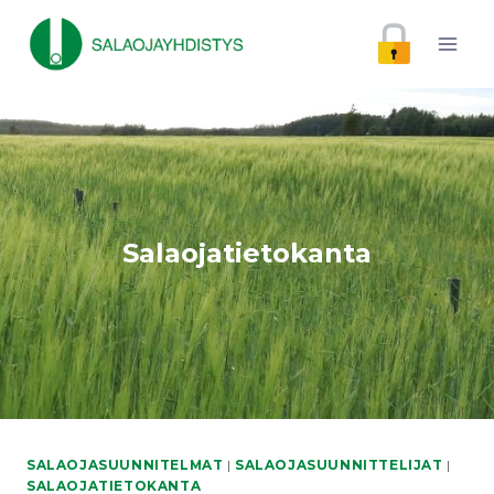
Siirry
sisältöön
Salaojatietokanta
SALAOJASUUNNITELMAT
|
SALAOJASUUNNITTELIJAT
|
SALAOJATIETOKANTA