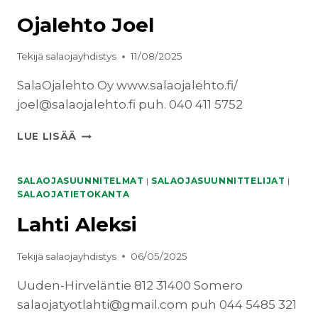
Ojalehto Joel
Tekijä
salaojayhdistys
11/08/2025
SalaOjalehto Oy www.salaojalehto.fi/
joel@salaojalehto.fi puh. 040 411 5752
OJALEHTO
LUE LISÄÄ
JOEL
SALAOJASUUNNITELMAT
|
SALAOJASUUNNITTELIJAT
|
SALAOJATIETOKANTA
Lahti Aleksi
Tekijä
salaojayhdistys
06/05/2025
Uuden-Hirveläntie 812 31400 Somero
salaojatyotlahti@gmail.com puh 044 5485 321