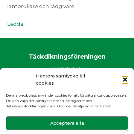
lantbrukare och rådgivare.
Ladda
Täckdikningsföreningen
Simonkatu 12 A 11
00100 Helsinki
Hantera samtycke till
puh. 0400 882 136
cookies
www.salaojayhdistys.fi
Denna webbplats använder cookies för att förbättra kundupplevelsen.
salaojayhdistys@salaojayhdistys.fi
Du kan välja ditt samtycke nedan. Se registret och
dataskyddsförklaringen nedan för mer detaljerad information.
Register- och dataskyddsbeskrivning
Acceptera alla
Sök