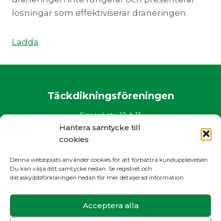
lösningar som effektiviserar dräneringen.
Ladda
Täckdikningsföreningen
Simonkatu 12 A 11
00100 Helsinki
Hantera samtycke till
puh. 0400 882 136
cookies
www.salaojayhdistys.fi
Denna webbplats använder cookies för att förbättra kundupplevelsen.
salaojayhdistys@salaojayhdistys.fi
Du kan välja ditt samtycke nedan. Se registret och
dataskyddsförklaringen nedan för mer detaljerad information.
Register- och dataskyddsbeskrivning
Acceptera alla
Sök