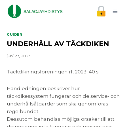
Skip
to
content
GUIDER
UNDERHÅLL AV TÄCKDIKEN
juni 27, 2023
Täckdikningsföreningen rf, 2023, 40 s.
Handledningen beskriver hur
täckdikessystem fungerar och de service- och
underhållsåtgärder som ska genomföras
regelbundet.
Dessutom behandlas möjliga orsaker till att
dräneringen inte fungerar och presenterar