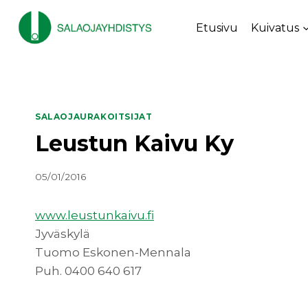
Siirry
sisältöön
Etusivu
Kuivatus
SALAOJAURAKOITSIJAT
Leustun Kaivu Ky
05/01/2016
www.leustunkaivu.fi
Jyväskylä
Tuomo Eskonen-Mennala
Puh. 0400 640 617