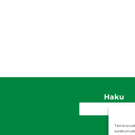
Haku
Search
Tämä sivust
suostumukses