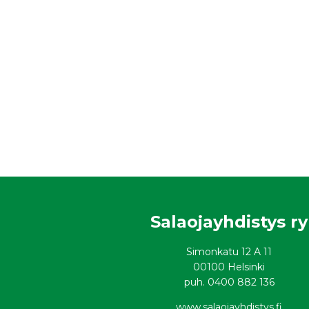
Salaojayhdistys ry
Simonkatu 12 A 11
00100 Helsinki
puh. 0400 882 136
www.salaojayhdistys.fi