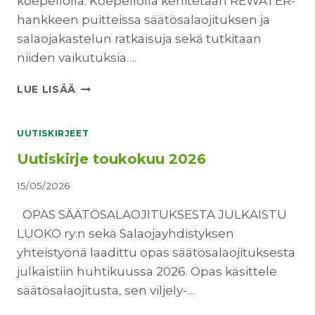
koepellolla. Koepellolla kehitetään REWATER-
N
hankkeen puitteissa säätösalaojituksen ja
Ä
K
salaojakastelun ratkaisuja sekä tutkitaan
U
niiden vaikutuksia….
U
2
I
LUE LISÄÄ
0
L
2
M
6
O
UUTISKIRJEET
I
Uutiskirje toukokuu 2026
T
T
15/05/2026
A
U
OPAS SÄÄTÖSALAOJITUKSESTA JULKAISTU
D
LUOKO ry:n sekä Salaojayhdistyksen
U
M
yhteistyönä laadittu opas säätösalaojituksesta
U
julkaistiin huhtikuussa 2026. Opas käsittele
K
säätösalaojitusta, sen viljely-…
A
A