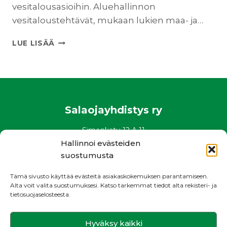
N
vesitalousasioihin. Aluehallinnon
S
N
vesitaloustehtävät, mukaan lukien maa- ja…
T
E
U
U
U
V
LUE LISÄÄ
U
O
T
T
I
T
S
E
K
L
I
U
Salaojayhdistys ry
R
P
J
Ä
Simonkatu 12 A 11
E
I
00100 Helsinki
Hallinnoi evästeiden
M
V
puh. 0400 882 136
suostumusta
A
Ä
A
www.salaojayhdistys.fi
T
Tämä sivusto käyttää evästeitä asiakaskokemuksen parantamiseen.
L
1
salaojayhdistys@salaojayhdistys.fi
Alta voit valita suostumuksesi. Katso tarkemmat tiedot alta rekisteri- ja
I
9
tietosuojaselosteesta.
Rekisteri- ja tietosuojaseloste
S
.
K
-
U
Hyväksy kaikki
2