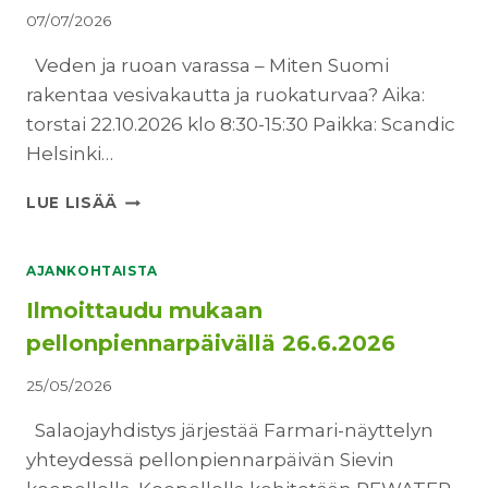
07/07/2026
Veden ja ruoan varassa – Miten Suomi
rakentaa vesivakautta ja ruokaturvaa? Aika:
torstai 22.10.2026 klo 8:30-15:30 Paikka: Scandic
Helsinki…
U
LUE LISÄÄ
U
T
I
AJANKOHTAISTA
S
Ilmoittaudu mukaan
K
I
pellonpiennarpäivällä 26.6.2026
R
J
25/05/2026
E
H
Salaojayhdistys järjestää Farmari-näyttelyn
E
yhteydessä pellonpiennarpäivän Sievin
I