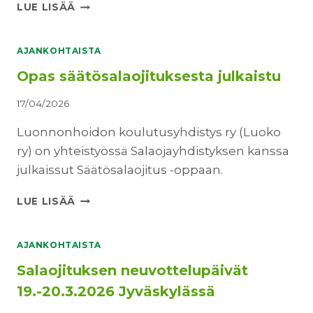
U
N
LUE LISÄÄ
U
P
T
E
I
L
AJANKOHTAISTA
S
L
Opas säätösalaojituksesta julkaistu
K
O
I
N
17/04/2026
R
P
J
I
Luonnonhoidon koulutusyhdistys ry (Luoko
E
E
ry) on yhteistyössä Salaojayhdistyksen kanssa
T
N
O
julkaissut Säätösalaojitus -oppaan.
N
U
A
K
O
R
LUE LISÄÄ
O
P
P
K
A
Ä
U
S
I
AJANKOHTAISTA
U
S
V
Salaojituksen neuvottelupäivät
2
Ä
Ä
0
Ä
L
19.-20.3.2026 Jyväskylässä
2
T
L
6