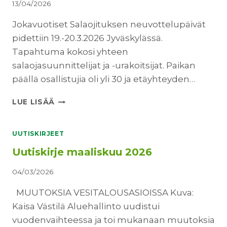
Ö
Ä
13/04/2026
S
2
A
6
Jokavuotiset Salaojituksen neuvottelupäivät
L
.
pidettiin 19.-20.3.2026 Jyväskylässä.
A
6
Tapahtuma kokosi yhteen
O
.
salaojasuunnittelijat ja -urakoitsijat. Paikan
J
2
I
0
päällä osallistujia oli yli 30 ja etäyhteyden…
T
2
U
6
S
LUE LISÄÄ
K
A
S
L
E
A
UUTISKIRJEET
S
O
Uutiskirje maaliskuu 2026
T
J
A
I
04/03/2026
J
T
U
U
MUUTOKSIA VESITALOUSASIOISSA Kuva:
L
K
K
Kaisa Västilä Aluehallinto uudistui
S
A
E
vuodenvaihteessa ja toi mukanaan muutoksia
I