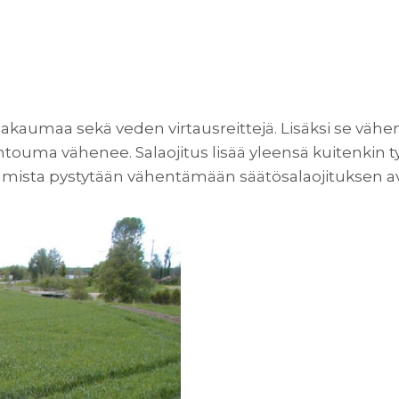
 jakaumaa sekä veden virtausreittejä. Lisäksi se vä
uuhtouma vähenee. Salaojitus lisää yleensä kuitenkin
ista pystytään vähentämään säätösalaojituksen av