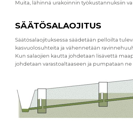
Muita, lähinnä urakoinnin työkustannuksiin vai
SÄÄTÖSALAOJITUS
Säätösalaojituksessa säädetään pelloilta tule
kasvuolosuhteita ja vähennetään ravinnehuuh
Kun salaojien kautta johdetaan lisävettä maap
johdetaan varastoaltaaseen ja pumpataan ne kas