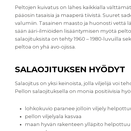
Peltojen kuivatus on lähes kaikkialla välttämä
pääosin tasaisia ja maaperä tiivistä. Suuret 
valumiin. Tasainen maasto ja huonosti vettä lä
sään ääri-ilmiöiden lisääntymisen myötä pel
salaojituksista on tehty 1960 – 1980-luvuilla s
peltoa on yhä avo-ojissa.
SALAOJITUKSEN HYÖDYT
Salaojitus on yksi keinoista, jolla viljelijä voi te
Pellon salaojituksella on monia positiivisia hyöt
lohkokuvio paranee jolloin viljely helpott
pellon viljelyala kasvaa
maan hyvän rakenteen ylläpito helpottuu