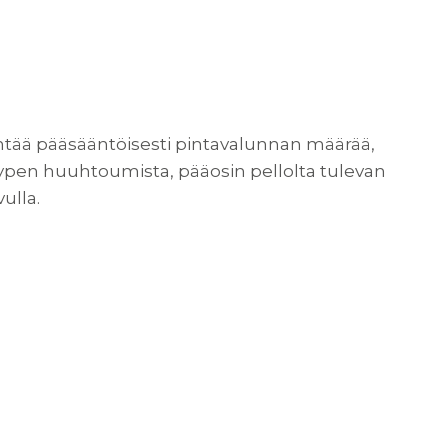
hentää pääsääntöisesti pintavalunnan määrää,
 typen huuhtoumista, pääosin pellolta tulevan
ulla.