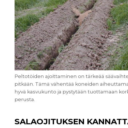
Peltotöiden ajoittaminen on tärkeää säävaihtel
pitkään. Tämä vähentää koneiden aiheuttamaa 
hyvä kasvukunto ja pystytään tuottamaan korkei
perusta.
SALAOJITUKSEN KANNAT