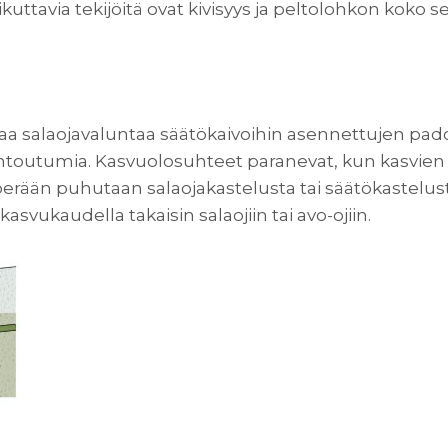
kuttavia tekijöitä ovat kivisyys ja peltolohkon koko 
vaa salaojavaluntaa säätökaivoihin asennettujen pad
toutumia. Kasvuolosuhteet paranevat, kun kasvien 
erään puhutaan salaojakastelusta tai säätökastelust
vukaudella takaisin salaojiin tai avo-ojiin.