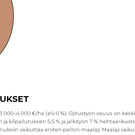
NUKSET
 3 000–4 000 €/ha (alv 0 %). Ojitustyön osuus on kesk
ja kilpailutuksen 5,5 % ja jälkityön 7 % hehtaarikus
iin vaikuttaa eniten pellon maalaji. Maalaji vaikutt