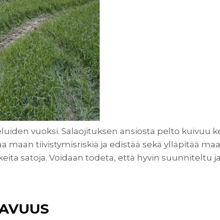
uiden vuoksi. Salaojituksen ansiosta pelto kuivuu ke
maan tiivistymisriskiä ja edistää sekä ylläpitää m
ta satoja. Voidaan todeta, että hyvin suunniteltu ja
TAVUUS