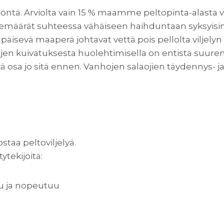
töntä. Arviolta vain 15 % maamme peltopinta-alasta v
sademäärät suhteessa vähäiseen haihduntaan syksyisi
päisevä maaperä johtavat vettä pois pellolta viljelyn
tojen kuivatuksesta huolehtimisella on entistä suu
ekä osa jo sitä ennen. Vanhojen salaojien täydennys- 
hostaa peltoviljelyä.
ytekijöitä:
uu ja nopeutuu