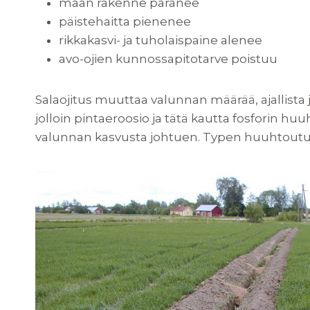
maan rakenne paranee
päistehaitta pienenee
rikkakasvi- ja tuholaispaine alenee
avo-ojien kunnossapitotarve poistuu
Salaojitus muuttaa valunnan määrää, ajallista
jolloin pintaeroosio ja tätä kautta fosforin h
valunnan kasvusta johtuen. Typen huuhtoutum