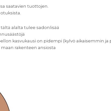
sa saatavien tuottojen.
otuksista.
tältä alalta tulee sadonlisää
annusäästöjä
 pellon kasvukausi on pidempi (kylvö aikaisemmin j
n maan rakenteen ansiosta