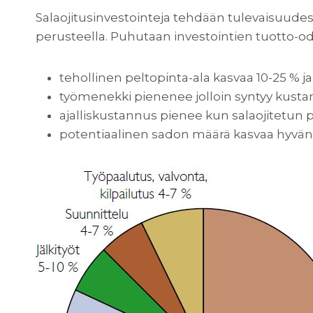
Salaojitusinvestointeja tehdään tulevaisuudes
perusteella. Puhutaan investointien tuotto-od
tehollinen peltopinta-ala kasvaa 10-25 % ja 
työmenekki pienenee jolloin syntyy kust
ajalliskustannus pienee kun salaojitetun
potentiaalinen sadon määrä kasvaa hyvä