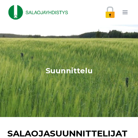
Siirry
sisältöön
Suunnittelu
SALAOJASUUNNITTELIJAT