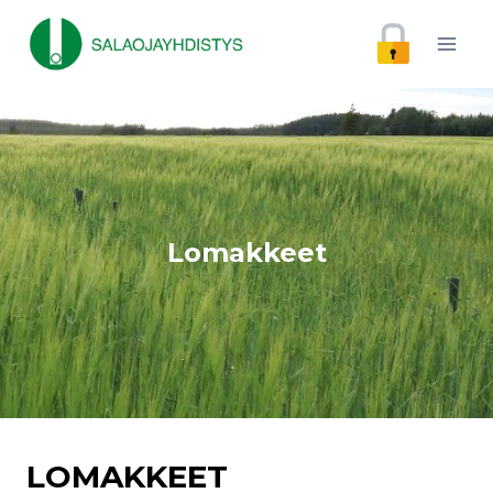
Siirry
sisältöön
Lomakkeet
LOMAKKEET