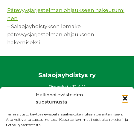
Pätevyysjärjestelmän ohjaukseen hakeutumi
nen
– Salaojayhdistyksen lomake
pätevyysjärjestelmän ohjaukseen
hakemiseksi
Salaojayhdistys ry
Simonkatu 12 A 11
00100 Helsinki
Hallinnoi evästeiden
puh. 0400 882 136
suostumusta
www.salaojayhdistys.fi
Tämä sivusto käyttää evästeitä asiakaskokemuksen parantamiseen.
salaojayhdistys@salaojayhdistys.fi
Alta voit valita suostumuksesi. Katso tarkemmat tiedot alta rekisteri- ja
tietosuojaselosteesta.
Rekisteri- ja tietosuojaseloste