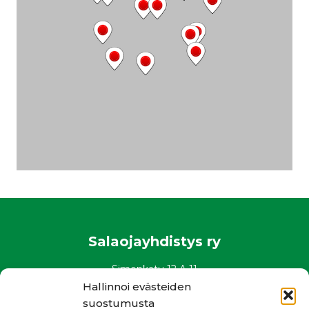
Salaojayhdistys ry
Simonkatu 12 A 11
00100 Helsinki
Hallinnoi evästeiden
puh. 0400 882 136
suostumusta