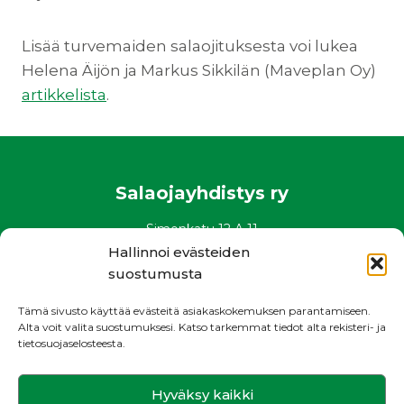
Lisää turvemaiden salaojituksesta voi lukea
Helena Äijön ja Markus Sikkilän (Maveplan Oy)
artikkelista
.
Salaojayhdistys ry
Simonkatu 12 A 11
00100 Helsinki
Hallinnoi evästeiden
puh. 0400 882 136
suostumusta
www.salaojayhdistys.fi
Tämä sivusto käyttää evästeitä asiakaskokemuksen parantamiseen.
salaojayhdistys@salaojayhdistys.fi
Alta voit valita suostumuksesi. Katso tarkemmat tiedot alta rekisteri- ja
tietosuojaselosteesta.
Rekisteri- ja tietosuojaseloste
Hyväksy kaikki