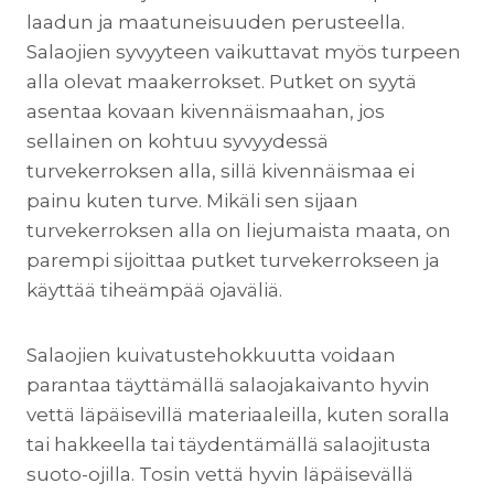
laadun ja maatuneisuuden perusteella.
Salaojien syvyyteen vaikuttavat myös turpeen
alla olevat maakerrokset. Putket on syytä
asentaa kovaan kivennäismaahan, jos
sellainen on kohtuu syvyydessä
turvekerroksen alla, sillä kivennäismaa ei
painu kuten turve. Mikäli sen sijaan
turvekerroksen alla on liejumaista maata, on
parempi sijoittaa putket turvekerrokseen ja
käyttää tiheämpää ojaväliä.
Salaojien kuivatustehokkuutta voidaan
parantaa täyttämällä salaojakaivanto hyvin
vettä läpäisevillä materiaaleilla, kuten soralla
tai hakkeella tai täydentämällä salaojitusta
suoto-ojilla. Tosin vettä hyvin läpäisevällä