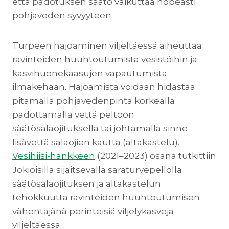
että padotuksen säätö vaikuttaa nopeasti
pohjaveden syvyyteen.
Turpeen hajoaminen viljeltäessä aiheuttaa
ravinteiden huuhtoutumista vesistöihin ja
kasvihuonekaasujen vapautumista
ilmakehään. Hajoamista voidaan hidastaa
pitämällä pohjavedenpinta korkealla
padottamalla vettä peltoon
säätösalaojituksella tai johtamalla sinne
lisävettä salaojien kautta (altakastelu).
Vesihiisi-hankkeen
(2021–2023) osana tutkittiin
Jokioisilla sijaitsevalla saraturvepellolla
säätösalaojituksen ja altakastelun
tehokkuutta ravinteiden huuhtoutumisen
vähentäjänä perinteisiä viljelykasveja
viljeltäessä.