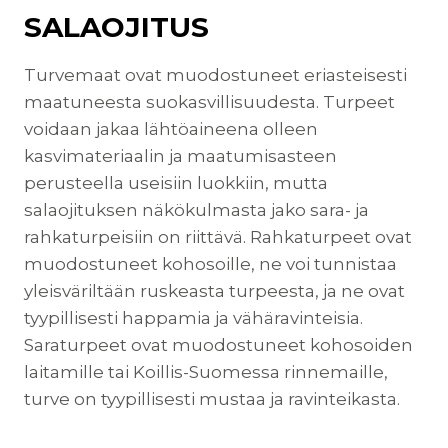
SALAOJITUS
Turvemaat ovat muodostuneet eriasteisesti
maatuneesta suokasvillisuudesta. Turpeet
voidaan jakaa lähtöaineena olleen
kasvimateriaalin ja maatumisasteen
perusteella useisiin luokkiin, mutta
salaojituksen näkökulmasta jako sara- ja
rahkaturpeisiin on riittävä. Rahkaturpeet ovat
muodostuneet kohosoille, ne voi tunnistaa
yleisväriltään ruskeasta turpeesta, ja ne ovat
tyypillisesti happamia ja vähäravinteisia.
Saraturpeet ovat muodostuneet kohosoiden
laitamille tai Koillis-Suomessa rinnemaille,
turve on tyypillisesti mustaa ja ravinteikasta.