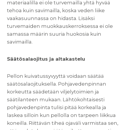
materiaalilla ei ole turvemailla yhtä hyvää
tehoa kuin savimailla, koska veden liike
vaakasuunnassa on hidasta. Lisäksi
turvemaiden muokkauskerroksessa ei ole
samassa määrin suuria huokosia kuin
savimailla.
Säätösalaojitus ja altakastelu
Pellon kuivatussyvyyttä voidaan säätää
säätösalaojituksella. Pohjavedenpinnan
korkeutta säädetään viljelytoimien ja
säätilanteen mukaan. Lähtökohtaisesti
pohjavedenpinta tulisi pitää korkealla ja
laskea silloin kun pellolla on tarpeen liikkua
koneilla. Riittävän tiheä ojaväli varmistaa sen,