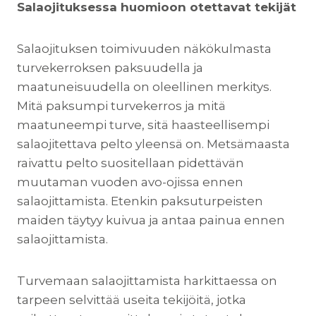
Salaojituksessa huomioon otettavat tekijät
Salaojituksen toimivuuden näkökulmasta
turvekerroksen paksuudella ja
maatuneisuudella on oleellinen merkitys.
Mitä paksumpi turvekerros ja mitä
maatuneempi turve, sitä haasteellisempi
salaojitettava pelto yleensä on. Metsämaasta
raivattu pelto suositellaan pidettävän
muutaman vuoden avo-ojissa ennen
salaojittamista. Etenkin paksuturpeisten
maiden täytyy kuivua ja antaa painua ennen
salaojittamista.
Turvemaan salaojittamista harkittaessa on
tarpeen selvittää useita tekijöitä, jotka