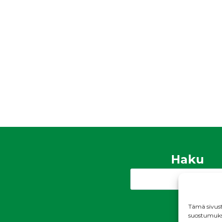
Haku
Search
Tämä sivust
suostumukses