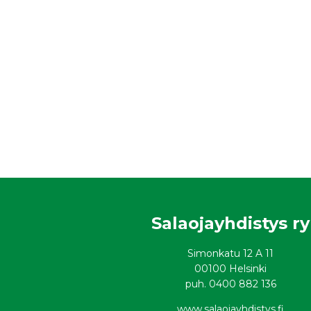
Salaojayhdistys ry
Simonkatu 12 A 11
00100 Helsinki
puh. 0400 882 136
www.salaojayhdistys.fi