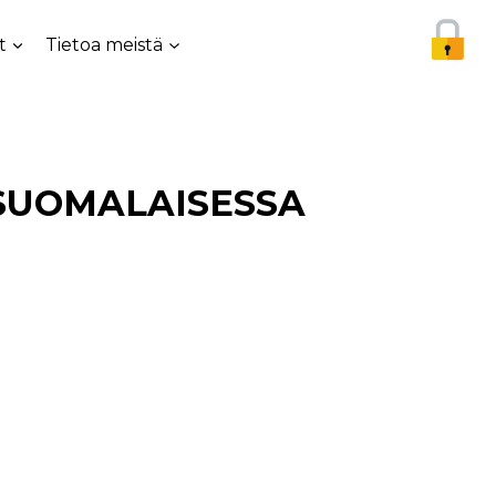
t
Tietoa meistä
 SUOMALAISESSA