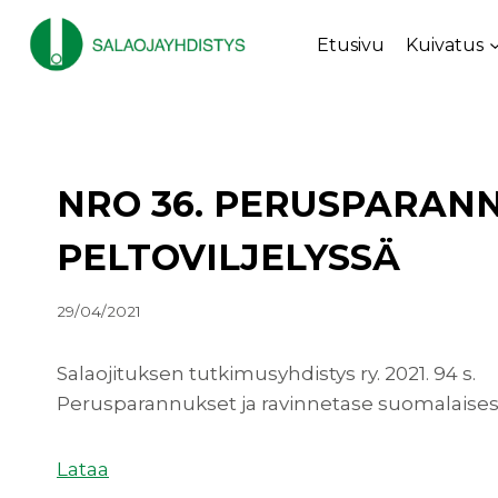
Siirry
sisältöön
Etusivu
Kuivatus
NRO 36. PERUSPARAN
PELTOVILJELYSSÄ
29/04/2021
Salaojituksen tutkimusyhdistys ry. 2021. 94 s.
Perusparannukset ja ravinnetase suomalaisessa
Lataa