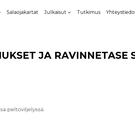
Salaojakartat
Julkaisut
Tutkimus
Yhteystiedo
NUKSET JA RAVINNETASE
 peltoviljelyssä.