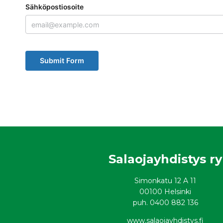
Sähköpostiosoite
Salaojayhdistys ry
Simonkatu 12 A 11
00100 Helsinki
puh. 0400 882 136
www.salaojayhdistys.fi