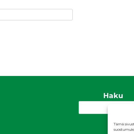
Haku
Search
Tämä sivust
suostumukses