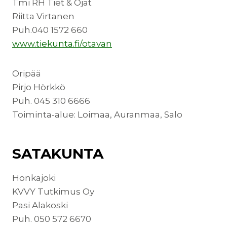
Tmi RH Tiet & Ojat
Riitta Virtanen
Puh.040 1572 660
www.tiekunta.fi/otavan
Oripää
Pirjo Hörkkö
Puh. 045 310 6666
Toiminta-alue: Loimaa, Auranmaa, Salo
SATAKUNTA
Honkajoki
KVVY Tutkimus Oy
Pasi Alakoski
Puh. 050 572 6670