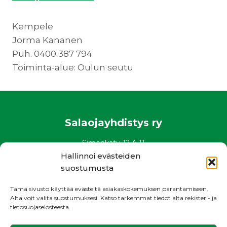
Kempele
Jorma Kananen
Puh. 0400 387 794
Toiminta-alue: Oulun seutu
Salaojayhdistys ry
Simonkatu 12 A 11
00100 Helsinki
Hallinnoi evästeiden
puh. 0400 882 136
suostumusta
www.salaojayhdistys.fi
Tämä sivusto käyttää evästeitä asiakaskokemuksen parantamiseen.
salaojayhdistys@salaojayhdistys.fi
Alta voit valita suostumuksesi. Katso tarkemmat tiedot alta rekisteri- ja
tietosuojaselosteesta.
Rekisteri- ja tietosuojaseloste