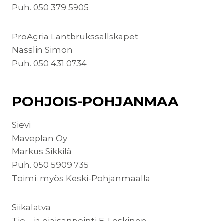
Puh. 050 379 5905
ProAgria Lantbrukssällskapet
Nässlin Simon
Puh. 050 431 0734
POHJOIS-POHJANMAA
Sievi
Maveplan Oy
Markus Sikkilä
Puh. 050 5909 735
Toimii myös Keski-Pohjanmaalla
Siikalatva
Tie – ja ojaisännöinti E. Leskinen