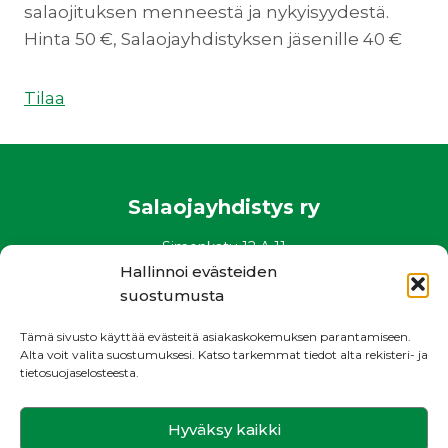
salaojituksen menneestä ja nykyisyydestä.
Hinta 50 €, Salaojayhdistyksen jäsenille 40 €
Tilaa
Salaojayhdistys ry
Simonkatu 12 A 11
00100 Helsinki
Hallinnoi evästeiden
puh. 0400 882 136
suostumusta
www.salaojayhdistys.fi
Tämä sivusto käyttää evästeitä asiakaskokemuksen parantamiseen.
salaojayhdistys@salaojayhdistys.fi
Alta voit valita suostumuksesi. Katso tarkemmat tiedot alta rekisteri- ja
tietosuojaselosteesta.
Rekisteri- ja tietosuojaseloste
Hyväksy kaikki