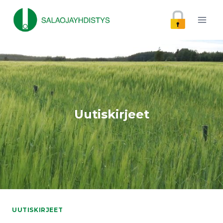
Siirry
sisältöön
Uutiskirjeet
UUTISKIRJEET