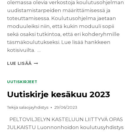
olemassa olevia verkostoja koulutusohjelman
uudistamistarpeiden määrittämisessä ja
toteuttamisessa. Koulutusohjelma jaetaan
moduuleiksi niin, että kukin moduuli sopii
sekä osaksi tutkintoa, että eri kohderyhmille
täsmäkoulutukseksi. Lue lisää hankkeen
kotisivuilta. …
UUTISKIRJE
LUE LISÄÄ
LOKAKUU
2023
UUTISKIRJEET
Uutiskirje kesäkuu 2023
Tekijä
salaojayhdistys
29/06/2023
PELTOVILJELYN KASTELUUN LIITTYVÄ OPAS
JULKAISTU Luonnonhoidon koulutusyhdistys