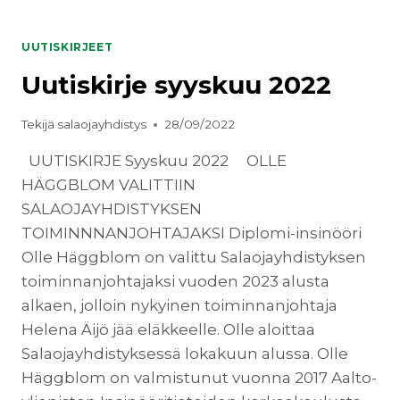
JOULUKUU
2022
UUTISKIRJEET
Uutiskirje syyskuu 2022
Tekijä
salaojayhdistys
28/09/2022
UUTISKIRJE Syyskuu 2022 OLLE
HÄGGBLOM VALITTIIN
SALAOJAYHDISTYKSEN
TOIMINNNANJOHTAJAKSI Diplomi-insinööri
Olle Häggblom on valittu Salaojayhdistyksen
toiminnanjohtajaksi vuoden 2023 alusta
alkaen, jolloin nykyinen toiminnanjohtaja
Helena Äijö jää eläkkeelle. Olle aloittaa
Salaojayhdistyksessä lokakuun alussa. Olle
Häggblom on valmistunut vuonna 2017 Aalto-