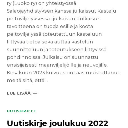
ry (Luoko ry) on yhteistyössä
Salaojayhdistyksen kanssa julkaissut Kastelu
peltoviljelyksessä -julkaisun. Julkaisun
tavoitteena on tuoda esille ja koota
peltoviljelyssä toteutettuun kasteluun
liittyvää tietoa sekä auttaa kastelun
suunnitteluun ja toteutukseen liittyvissä
pohdinnoissa. Julkaisu on suunnattu
ensisijaisesti maanviljelijöille ja neuvojille.
Kesäkuun 2023 kuivuus on taas muistuttanut
meitä siitä, että…
UUTISKIRJE
LUE LISÄÄ
KESÄKUU
2023
UUTISKIRJEET
Uutiskirje joulukuu 2022