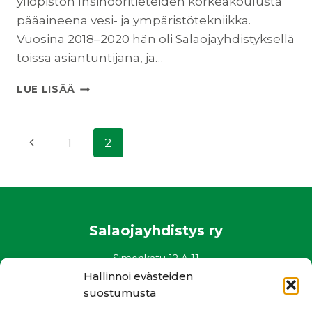
yliopiston Insinööritieteiden korkeakoulusta
pääaineena vesi- ja ympäristötekniikka.
Vuosina 2018–2020 hän oli Salaojayhdistyksellä
töissä asiantuntijana, ja…
UUTISKIRJE
LUE LISÄÄ
SYYSKUU
2022
Sivunavigointi
Edellinen
1
2
sivu
Salaojayhdistys ry
Simonkatu 12 A 11
00100 Helsinki
Hallinnoi evästeiden
puh. 0400 882 136
suostumusta