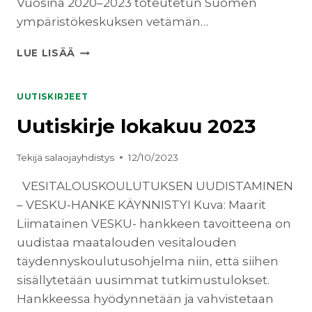
Vuosina 2020–2023 toteutetun Suomen
ympäristökeskuksen vetämän…
UUTISKIRJE
LUE LISÄÄ
JOULUKUU
2023
UUTISKIRJEET
Uutiskirje lokakuu 2023
Tekijä
salaojayhdistys
12/10/2023
VESITALOUSKOULUTUKSEN UUDISTAMINEN
– VESKU-HANKE KÄYNNISTYI Kuva: Maarit
Liimatainen VESKU- hankkeen tavoitteena on
uudistaa maatalouden vesitalouden
täydennyskoulutusohjelma niin, että siihen
sisällytetään uusimmat tutkimustulokset.
Hankkeessa hyödynnetään ja vahvistetaan