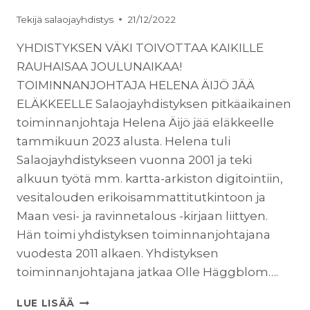
Tekijä
salaojayhdistys
21/12/2022
YHDISTYKSEN VÄKI TOIVOTTAA KAIKILLE
RAUHAISAA JOULUNAIKAA!
TOIMINNANJOHTAJA HELENA ÄIJÖ JÄÄ
ELÄKKEELLE Salaojayhdistyksen pitkäaikainen
toiminnanjohtaja Helena Äijö jää eläkkeelle
tammikuun 2023 alusta. Helena tuli
Salaojayhdistykseen vuonna 2001 ja teki
alkuun työtä mm. kartta-arkiston digitointiin,
vesitalouden erikoisammattitutkintoon ja
Maan vesi- ja ravinnetalous -kirjaan liittyen.
Hän toimi yhdistyksen toiminnanjohtajana
vuodesta 2011 alkaen. Yhdistyksen
toiminnanjohtajana jatkaa Olle Häggblom….
UUTISKIRJE
LUE LISÄÄ